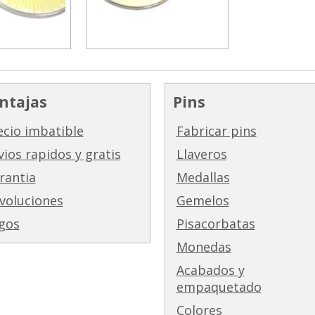
ntajas
Pins
ecio imbatible
Fabricar pins
vios rapidos y gratis
Llaveros
rantia
Medallas
voluciones
Gemelos
gos
Pisacorbatas
Monedas
Acabados y
empaquetado
Colores